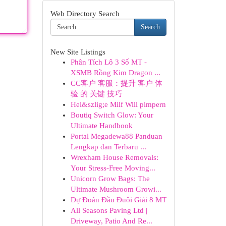
Web Directory Search
Search
New Site Listings
Phân Tích Lô 3 Số MT -
XSMB Rồng Kim Dragon ...
CC客户 客服：提升 客户 体
验 的 关键 技巧
Hei&szlig;e Milf Will pimpern
Boutiq Switch Glow: Your
Ultimate Handbook
Portal Megadewa88 Panduan
Lengkap dan Terbaru ...
Wrexham House Removals:
Your Stress-Free Moving...
Unicorn Grow Bags: The
Ultimate Mushroom Growi...
Dự Đoán Đầu Đuôi Giải 8 MT
All Seasons Paving Ltd |
Driveway, Patio And Re...