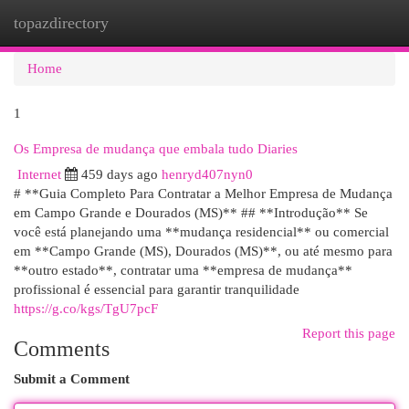
topazdirectory
Togg
navi
Home
1
Os Empresa de mudança que embala tudo Diaries
Internet
459 days ago
henryd407nyn0
# **Guia Completo Para Contratar a Melhor Empresa de Mudança
em Campo Grande e Dourados (MS)** ## **Introdução** Se
você está planejando uma **mudança residencial** ou comercial
em **Campo Grande (MS), Dourados (MS)**, ou até mesmo para
**outro estado**, contratar uma **empresa de mudança**
profissional é essencial para garantir tranquilidade
https://g.co/kgs/TgU7pcF
Report this page
Comments
Submit a Comment