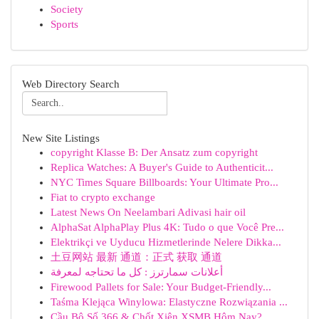
Society
Sports
Web Directory Search
New Site Listings
copyright Klasse B: Der Ansatz zum copyright
Replica Watches: A Buyer's Guide to Authenticit...
NYC Times Square Billboards: Your Ultimate Pro...
Fiat to crypto exchange
Latest News On Neelambari Adivasi hair oil
AlphaSat AlphaPlay Plus 4K: Tudo o que Você Pre...
Elektrikçi ve Uyducu Hizmetlerinde Nelere Dikka...
土豆网站 最新 通道：正式 获取 通道
أعلانات سمارترز : كل ما تحتاجه لمعرفة
Firewood Pallets for Sale: Your Budget-Friendly...
Taśma Klejąca Winylowa: Elastyczne Rozwiązania ...
Cầu Bộ Số 366 & Chốt Xiên XSMB Hôm Nay?