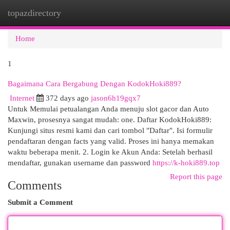
topazdirectory
Togg
navi
Home
1
Bagaimana Cara Bergabung Dengan KodokHoki889?
Internet
372 days ago
jason6h19gqx7
Untuk Memulai petualangan Anda menuju slot gacor dan Auto
Maxwin, prosesnya sangat mudah: one. Daftar KodokHoki889:
Kunjungi situs resmi kami dan cari tombol "Daftar". Isi formulir
pendaftaran dengan facts yang valid. Proses ini hanya memakan
waktu beberapa menit. 2. Login ke Akun Anda: Setelah berhasil
mendaftar, gunakan username dan password
https://k-hoki889.top
Report this page
Comments
Submit a Comment