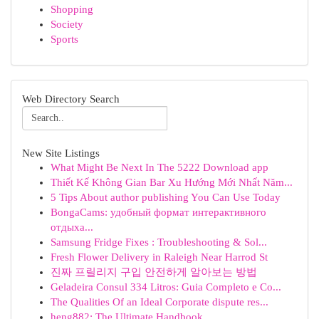
Shopping
Society
Sports
Web Directory Search
New Site Listings
What Might Be Next In The 5222 Download app
Thiết Kế Không Gian Bar Xu Hướng Mới Nhất Năm...
5 Tips About author publishing You Can Use Today
BongaCams: удобный формат интерактивного
отдыха...
Samsung Fridge Fixes : Troubleshooting & Sol...
Fresh Flower Delivery in Raleigh Near Harrod St
진짜 프릴리지 구입 안전하게 알아보는 방법
Geladeira Consul 334 Litros: Guia Completo e Co...
The Qualities Of an Ideal Corporate dispute res...
heng882: The Ultimate Handbook