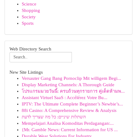
Science
Shopping
Society
Sports
Web Directory Search
New Site Listings
Versauter Gang Bang Pornoclip Mit willigem Begi...
Display Marketing Channels: A Thorough Guide
โปรแกรมมวยวันนี้: ครบถ้วนทุกรายการ คู่เด็ดห้ามพ...
Assistant Virtuel SaaS : Accélérez Votre Bu...
IPTV: The Ultimate Complete Beginner’s Newbie’s...
88i Casino: A Comprehensive Review & Analysis
השתלות שיניים: כל מה שצריך לדעת
Mempelajari Analisa Komoditas Perdagangan:...
{Mr. Gamble News: Current Information for US ...
Durable Wear Solutions For Industry