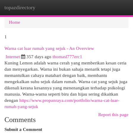
topazdirectory
Togg
navi
Home
1
Warna cat luar rumah yang sejuk - An Overview
Internet
357 days ago
thomasl777erc1
Kuning Lemon adalah warna cerah yang memberikan kesan ceria
dan menyegarkan. Warna ini bukan sahaja menarik tetapi juga
memantulkan cahaya matahari dengan baik, membantu
mengekalkan suhu sejuk dalam rumah. Warna cat yang sejuk juga
dikenali kerana kesannya yang menenangkan terhadap psikologi
manusia. Warna-warna seperti biru dan hijau sering dikaitkan
dengan
https://www.propanraya.com/portfolio/warna-cat-luar-
rumah-yang-sejuk
Report this page
Comments
Submit a Comment