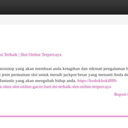
egories
Register
Login
 Terbaik | Slot Online Terpercaya
 nonstop yang akan membuat anda ketagihan dan nikmati pengalaman 
i jenis permainan slot untuk meraih jackpot besar yang menanti Anda 
fantastis yang akan mengubah hidup anda.
https://kodokhoki889-
us-slot-online-gacor-hari-ini-terbaik-slot-online-terpercaya
Report 