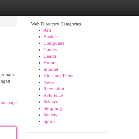
Web Directory Categories
Arts
Business
Computers
Games
Health
Home
Internet
bermain
Kids and Teens
dengan
News
Recreation
Reference
Science
this page
Shopping
Society
Sports