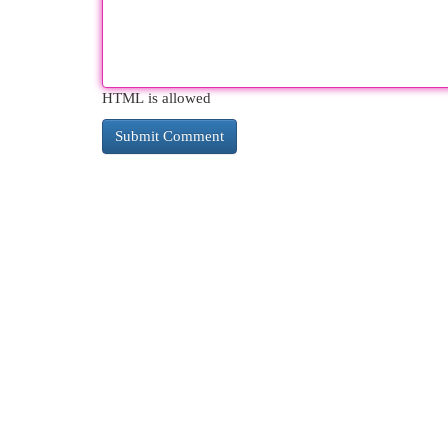
HTML is allowed