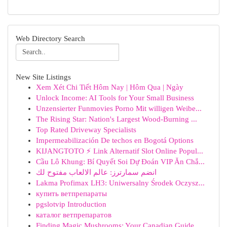
Web Directory Search
New Site Listings
Xem Xét Chi Tiết Hôm Nay | Hôm Qua | Ngày
Unlock Income: AI Tools for Your Small Business
Unzensierter Funmovies Porno Mit willigen Weibe...
The Rising Star: Nation's Largest Wood-Burning ...
Top Rated Driveway Specialists
Impermeabilización De techos en Bogotá Options
KIJANGTOTO ⚡ Link Alternatif Slot Online Popul...
Cầu Lô Khung: Bí Quyết Soi Dự Đoán VIP Ăn Chắ...
انضم سمارترز: عالم الالعاب مفتوح لك
Lakma Profimax LH3: Uniwersalny Środek Oczysz...
купить ветпрепараты
pgslotvip Introduction
каталог ветпрепаратов
Finding Magic Mushrooms: Your Canadian Guide