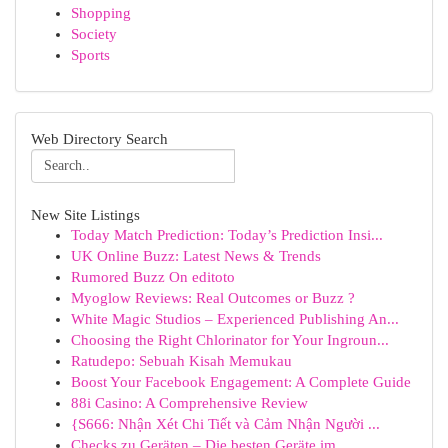
Shopping
Society
Sports
Web Directory Search
New Site Listings
Today Match Prediction: Today’s Prediction Insi...
UK Online Buzz: Latest News & Trends
Rumored Buzz On editoto
Myoglow Reviews: Real Outcomes or Buzz ?
White Magic Studios – Experienced Publishing An...
Choosing the Right Chlorinator for Your Ingroun...
Ratudepo: Sebuah Kisah Memukau
Boost Your Facebook Engagement: A Complete Guide
88i Casino: A Comprehensive Review
{S666: Nhận Xét Chi Tiết và Cảm Nhận Người ...
Checks zu Geräten – Die besten Geräte im ...