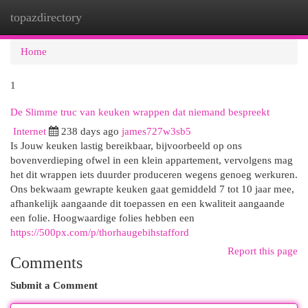
topazdirectory
Togg
navi
Home
1
De Slimme truc van keuken wrappen dat niemand bespreekt
Internet
238 days ago
james727w3sb5
Is Jouw keuken lastig bereikbaar, bijvoorbeeld op ons
bovenverdieping ofwel in een klein appartement, vervolgens mag
het dit wrappen iets duurder produceren wegens genoeg werkuren.
Ons bekwaam gewrapte keuken gaat gemiddeld 7 tot 10 jaar mee,
afhankelijk aangaande dit toepassen en een kwaliteit aangaande
een folie. Hoogwaardige folies hebben een
https://500px.com/p/thorhaugebihstafford
Report this page
Comments
Submit a Comment