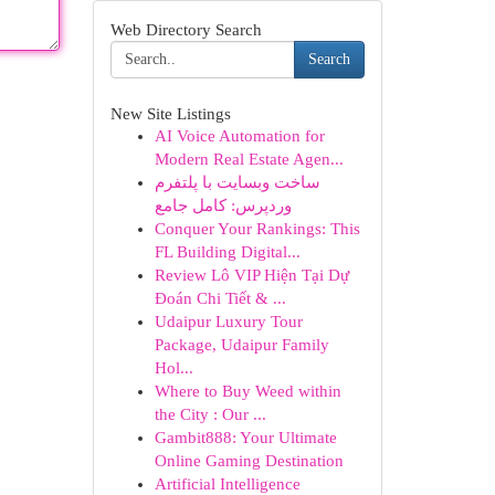
Web Directory Search
Search
New Site Listings
AI Voice Automation for
Modern Real Estate Agen...
ساخت وبسایت با پلتفرم
وردپرس: کامل جامع
Conquer Your Rankings: This
FL Building Digital...
Review Lô VIP Hiện Tại Dự
Đoán Chi Tiết & ...
Udaipur Luxury Tour
Package, Udaipur Family
Hol...
Where to Buy Weed within
the City : Our ...
Gambit888: Your Ultimate
Online Gaming Destination
Artificial Intelligence