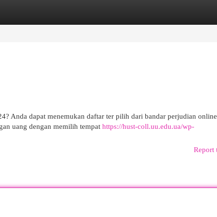
egories
Register
Login
024? Anda dapat menemukan daftar ter pilih dari bandar perjudian onlin
angan uang dengan memilih tempat
https://hust-coll.uu.edu.ua/wp-
Report 