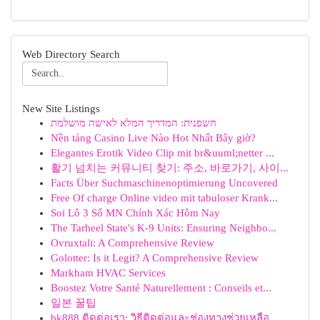
Web Directory Search
New Site Listings
חשפנית: המדריך המלא לאישה מושלמת
Nền tảng Casino Live Nào Hot Nhất Bây giờ?
Elegantes Erotik Video Clip mit br&uuml;netter ...
활기 넘치는 커뮤니티 찾기: 주소, 바로가기, 사이...
Facts Über Suchmaschinenoptimierung Uncovered
Free Of charge Online video mit tabuloser Krank...
Soi Lô 3 Số MN Chính Xác Hôm Nay
The Tarheel State's K-9 Units: Ensuring Neighbo...
Ovruxtali: A Comprehensive Review
Golotter: Is it Legit? A Comprehensive Review
Markham HVAC Services
Boostez Votre Santé Naturellement : Conseils et...
일본 꿀팁
bk888 ติดต่อเรา: วิธีติดต่อและช่องทางช่วยเหลือ