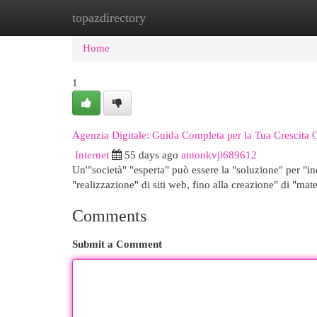
topazdirectory
Home
New Site Listings
Add Site
Cat
Home
1
Agenzia Digitale: Guida Completa per la Tua Crescita 
Internet
55 days ago
antonkvjl689612
Un'"società" "esperta" può essere la "soluzione" per "inc
"realizzazione" di siti web, fino alla creazione" di "mat
Comments
Submit a Comment