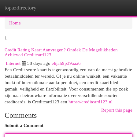
topazdirectory
Togg
navi
Home
1
Credit Rating Kaart Aanvragen? Ontdek De Mogelijkheden
Achieved Creditcard123
Internet
58 days ago
elijah9p39aaa6
Een Credit score kaart is tegenwoordig een van de meest gebruikte
betaalmiddelen ter wereld. Of je nu online winkelt, een vakantie
boekt of internationale aankopen doet, een credit kaart biedt
gemak, veiligheid en flexibiliteit. Voor consumenten die op zoek
zijn naar betrouwbare informatie over verschillende soorten
creditcards, is Creditcard123 een
https://creditcard123.nl
Report this page
Comments
Submit a Comment