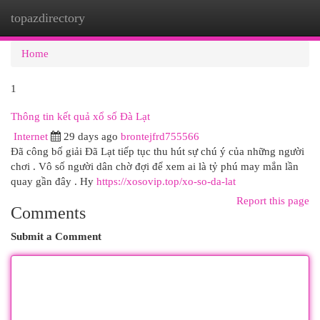
topazdirectory
Togg
navi
Home
1
Thông tin kết quả xổ số Đà Lạt
Internet
29 days ago
brontejfrd755566
Đã công bố giải Đã Lạt tiếp tục thu hút sự chú ý của những người
chơi . Vô số người dân chờ đợi để xem ai là tỷ phú may mắn lần
quay gần đây . Hy
https://xosovip.top/xo-so-da-lat
Report this page
Comments
Submit a Comment