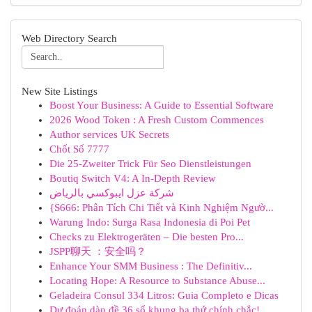
Web Directory Search
New Site Listings
Boost Your Business: A Guide to Essential Software
2026 Wood Token : A Fresh Custom Commences
Author services UK Secrets
Chốt Số 7777
Die 25-Zweiter Trick Für Seo Dienstleistungen
Boutiq Switch V4: A In-Depth Review
شركة عزل ايبوكسي بالرياض
{S666: Phân Tích Chi Tiết và Kinh Nghiệm Ngườ...
Warung Indo: Surga Rasa Indonesia di Poi Pet
Checks zu Elektrogeräten – Die besten Pro...
JSPP聊天 ：安全吗？
Enhance Your SMM Business : The Definitiv...
Locating Hope: A Resource to Substance Abuse...
Geladeira Consul 334 Litros: Guia Completo e Dicas
Dự đoán dàn đề 36 số khung ba thứ chính chắc!