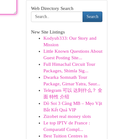
Web Directory Search
Search
New Site Listings
Kodyub333: Our Story and
Mission
Little Known Questions About
Guest Posting Site...
Full Himachal Circuit Tour
Packages, Shimla Sig...
Dwarka Somnath Tour
Package, Girnar Yatra, Saur...
Telegram 可以 达到什么？ 全
面 特性 介绍
Dò Soi 3 Càng MB – Mẹo Vặt
Bắt Kết Quả VIP
Zizobet real money slots
Le top IPTV de France :
Comparatif Compl...
Best Tuition Centres in