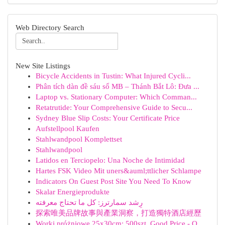
Web Directory Search
New Site Listings
Bicycle Accidents in Tustin: What Injured Cycli...
Phân tích dàn đề sáu số MB – Thánh Bắt Lô: Đưa ...
Laptop vs. Stationary Computer: Which Comman...
Retatrutide: Your Comprehensive Guide to Secu...
Sydney Blue Slip Costs: Your Certificate Price
Aufstellpool Kaufen
Stahlwandpool Komplettset
Stahlwandpool
Latidos en Terciopelo: Una Noche de Intimidad
Hartes FSK Video Mit uners&auml;ttlicher Schlampe
Indicators On Guest Post Site You Need To Know
Skalar Energieprodukte
رِشد سمارترز: كل ما تحتاج معرفته
探索唯美品牌故事與產業洞察，打造獨特酒店經歷
Worki próżniowe 25x30cm: 500szt. Good Price - O...